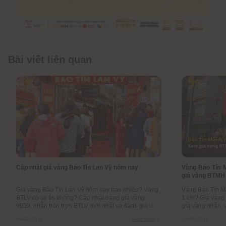
Bài viết liên quan
Cập nhật giá vàng Bảo Tín Lan Vỹ hôm nay
Vàng Bảo Tín 
giá vàng BTMH
Giá vàng Bảo Tín Lan Vỹ hôm nay bao nhiêu? Vàng
Vàng Bảo Tín M
BTLV có uy tín không? Cập nhật bảng giá vàng
1 chỉ? Giá vàn
9999, nhẫn tròn trơn BTLV mới nhất và đánh giá uy
giá vàng nhẫn, 
tín thương hiệu
mới nhất
09/07/2026
Xem thêm
03/08/2026