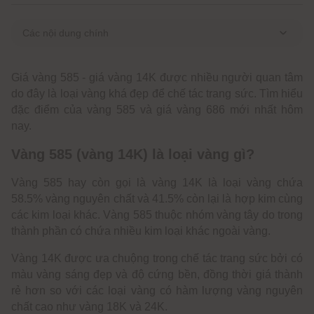
Các nội dung chính
Vàng 585 (vàng 14K) là loại vàng gì?
Giá vàng 585 - giá vàng 14K được nhiều người quan tâm
Những đặc tính của vàng 585 / Vàng 14K
do đây là loại vàng khá đẹp để chế tác trang sức. Tìm hiểu
Những cách nhận biết vàng 585
đặc điểm của vàng 585 và giá vàng 686 mới nhất hôm
Cập nhật giá 1 chỉ vàng 585 hôm nay
nay.
Mua vàng 585 ở đâu uy tín?
Vàng 585 (vàng 14K) là loại vàng gì?
Có nên mua vàng 585 để đầu tư không?
Vàng 585 hay còn gọi là vàng 14K là loại vàng chứa
Cách bảo quản vàng 585 chuẩn nhất
58.5% vàng nguyên chất và 41.5% còn lại là hợp kim cùng
Một số lưu ý khi mua trang sức vàng 585
các kim loại khác. Vàng 585 thuộc nhóm vàng tây do trong
Vàng 585 có mất giá khi bán lại không?
thành phần có chứa nhiều kim loại khác ngoài vàng.
Vàng 14K được ưa chuộng trong chế tác trang sức bởi có
màu vàng sáng đẹp và độ cứng bền, đồng thời giá thành
rẻ hơn so với các loại vàng có hàm lượng vàng nguyên
chất cao như vàng 18K và 24K.