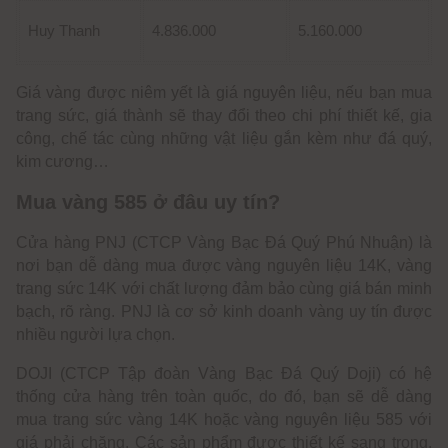
Huy Thanh
4.836.000
5.160.000
Giá vàng được niêm yết là giá nguyên liệu, nếu bạn mua
trang sức, giá thành sẽ thay đổi theo chi phí thiết kế, gia
công, chế tác cùng những vật liệu gắn kèm như đá quý,
kim cương…
Mua vàng 585 ở đâu uy tín?
Cửa hàng PNJ (CTCP Vàng Bạc Đá Quý Phú Nhuận) là
nơi bạn dễ dàng mua được vàng nguyên liệu 14K, vàng
trang sức 14K với chất lượng đảm bảo cùng giá bán minh
bạch, rõ ràng. PNJ là cơ sở kinh doanh vàng uy tín được
nhiều người lựa chọn.
DOJI (CTCP Tập đoàn Vàng Bạc Đá Quý Doji) có hệ
thống cửa hàng trên toàn quốc, do đó, bạn sẽ dễ dàng
mua trang sức vàng 14K hoặc vàng nguyên liệu 585 với
giá phải chăng. Các sản phẩm được thiết kế sang trọng,