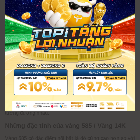
Để tính toán hàm lượng vàng trong một hợp kim, người ta
sử dụng công thức:
Karat = ( Hàm lượng vàng : 100 ​)× 24
Với vàng 585, hàm lượng vàng là 58.5%, nên: ( 58.5 : 100
) x 24 = 14.04 Karat
Do đó, vàng 585 tương đương với 14K, nghĩa là nó chứa
14 phần vàng trong tổng số 24 phần của hợp kim. Đây là
lý do tại sao vàng 585 được gọi là vàng 14K.
Trong thành phần của vàng 585, hàm lượng vàng nguyên
chất giao động khoảng từ 58,2% đến 62,5%. Mặc dù hàm
lượng vàng nguyên chất thấp hơn vàng 610, nhưng đều
thuộc nhóm vàng 14K và giá thành hai loại vàng này
tương đương nhau.
Những đặc tính của vàng 585 / Vàng 14K
Vàng 585 có đặc điểm nổi bật là độ cứng cao hơn so với