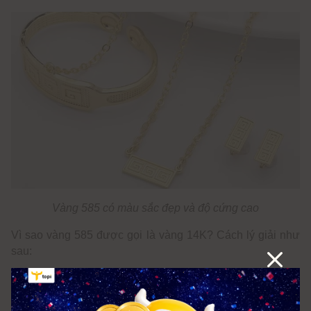
Vàng 585 có màu sắc đẹp và độ cứng cao
Vì sao vàng 585 được gọi là vàng 14K? Cách lý giải như
sau:
Vàng 585 được gọi là vàng 14K vì hệ thống karat (K) là
một cách đo lường độ tinh khiết của vàng. Trong hệ thống
này, vàng nguyên chất được coi là 24K, tức là 100% vàng.