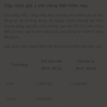
Cập nhật giá 1 chỉ vàng 585 hôm nay
Giá vàng 585, cũng chịu ảnh hưởng bởi nhiều yếu tố tác
động từ thị trường trong và ngoài nước nhưng do hàm
lượng vàng nguyên chất không cao (chỉ 58.5%) nên vàng
585 có mức giá rẻ hơn đáng kể, dao động từ 4 đến 5 triệu
đồng/chỉ..
Giá vàng 14K (vàng 585) trên thị trường hôm nay như sau:
Giá mua vào
Giá bán ra
Cửa hàng
(ĐVT: đ/Chỉ)
(ĐVT: đ/Chỉ)
PNJ
4.988.000
5.128.000
DOJI
5.089.000
-