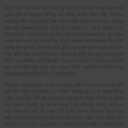
Sức hút của Bảo Tín Lan Vỹ nằm ở sự kết hợp hoàn mỹ
giữa giá trị truyền thống và công nghệ hiện đại. Doanh
nghiệp tập trung vào hai dòng sản phẩm chủ lực: Vàng
trao đổi (vàng 999.9, nhẫn tròn trơn) và Vàng trang sức.
Danh mục sản phẩm tại đây vô cùng phong phú, từ nhẫn
cưới kim cương, vàng tây nhập ngoại Italy/Korea đến các
dòng trang sức phong thủy gắn đá quý được chế tác tinh
xảo. Mỗi sản phẩm không chỉ là vật chất quý giá mà còn là
một "tác phẩm nghệ thuật" được hun đúc từ bàn tay khéo
léo của đội ngũ thợ kim hoàn lành nghề kết hợp cùng
công nghệ thiết kế 2D, 3D tiên tiến.
Không chỉ dừng lại ở kinh doanh, Bảo Tín Lan Vỹ còn ghi
dấu ấn đậm nét bằng cái “Tâm” thông qua các hoạt động
thiện nguyện, hỗ trợ giáo dục tại quận Cầu Giấy và Nam
Từ Liêm. Chính sự tử tế trong kinh doanh cùng dịch vụ
hậu mãi ưu việt đã giúp BTLV trở thành sự lựa chọn ưu
tiên của khách hàng trong suốt nhiều năm qua. Đến với
Bảo Tín Lan Vỹ, quý khách không chỉ tìm thấy những món