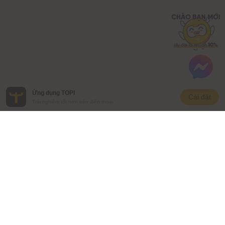
Ứng dụng TOPI
Cài đặt
Trải nghiệm tốt hơn trên điện thoại
CÔNG TY CỔ PHẦN ĐẦU TƯ VAM
Số ĐKKD: 0109662393
Địa chỉ liên lạc: Tầng 3, Tháp Văn phòng quốc tế Hòa Bình,
106 Hoàng Quốc Việt, Phường Nghĩa Đô, Thành phố Hà Nội,
Việt Nam