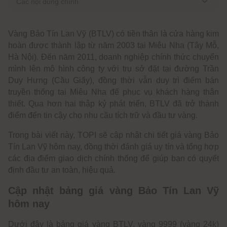
Các nội dung chính
Cập nhật bảng giá vàng Bảo Tín Lan Vỹ hôm nay
Vàng Bảo Tín Lan Vỹ (BTLV) có tiền thân là cửa hàng kim
Tổng quan về công ty Vàng Bảo Tín Lan Vỹ
hoàn được thành lập từ năm 2003 tại Miêu Nha (Tây Mỗ,
Các sản phẩm của vàng Bảo Tín Lan Vỹ
Hà Nội). Đến năm 2011, doanh nghiệp chính thức chuyển
Mua vàng Bảo Tín Lan Vỹ ở đâu? Địa chỉ các tiệm vàng
mình lên mô hình công ty với trụ sở đặt tại đường Trần
BTLV
Duy Hưng (Cầu Giấy), đồng thời vẫn duy trì điểm bán
truyền thống tại Miêu Nha để phục vụ khách hàng thân
thiết. Qua hơn hai thập kỷ phát triển, BTLV đã trở thành
điểm đến tin cậy cho nhu cầu tích trữ và đầu tư vàng.
Trong bài viết này, TOPI sẽ cập nhật chi tiết giá vàng Bảo
Tín Lan Vỹ hôm nay, đồng thời đánh giá uy tín và tổng hợp
các địa điểm giao dịch chính thống để giúp bạn có quyết
định đầu tư an toàn, hiệu quả.
Cập nhật bảng giá vàng Bảo Tín Lan Vỹ
hôm nay
Dưới đây là bảng giá vàng BTLV, vàng 9999 (vàng 24k)