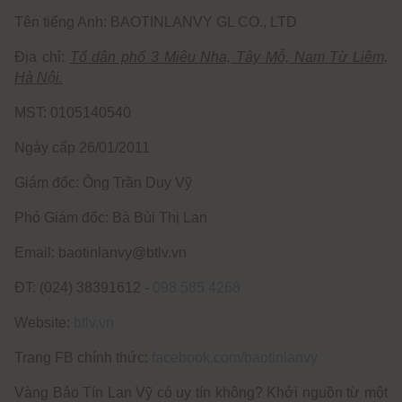
Tên tiếng Anh: BAOTINLANVY GL CO., LTD
Địa chỉ:
Tổ dân phố 3 Miêu Nha, Tây Mỗ, Nam Từ Liêm,
Hà Nội.
MST: 0105140540
Ngày cấp 26/01/2011
Giám đốc: Ông Trần Duy Vỹ
Phó Giám đốc: Bà Bùi Thị Lan
Email: baotinlanvy@btlv.vn
ĐT: (024) 38391612 -
098 585 4268
Website:
btlv.vn
Trang FB chính thức:
facebook.com/baotinlanvy
Vàng Bảo Tín Lan Vỹ có uy tín không? Khởi nguồn từ một