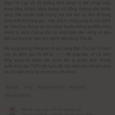
Bảo Tín Lan Vỹ đã khẳng định được vị thế vững chắc
trong lòng khách hàng không chỉ bằng những sản phẩm
vàng 24k chuẩn chất lượng mà còn bởi sự tinh tế trong
từng thiết kế trang sức. Việc duy trì song song trụ sở chính
tại Trần Duy Hưng và cửa hàng truyền thống tại Miêu Nha
chính là minh chứng cho sự phát triển bền vững và gắn
kết của thương hiệu với người tiêu dùng Thủ đô.
Hy vọng những thông tin về giá vàng Bảo Tín Lan Vỹ hôm
nay và đánh giá chi tiết từ
TOPI
đã giúp bạn có cái nhìn
tổng quan và chính xác trước khi ra quyết định. Đừng
quên truy cập TOPI mỗi ngày để cập nhật biểu đồ giá vàng
và các kiến thức tài chính hữu ích khác!
#giá vàng
#vàng
#vàng bảo tín lan vỹ
#vàng 9999
#giá vàng hôm nay
Bài viết này được viết bởi chuyên gia
Ông: L.V.Thành - Chuyên gia tài chính TOPI