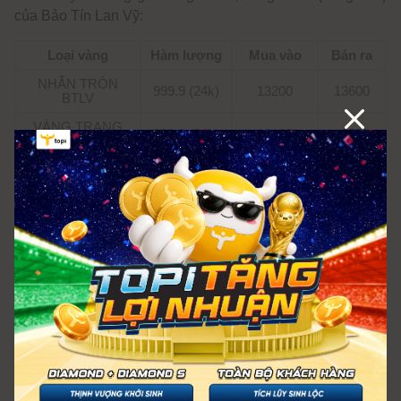
của Bảo Tín Lan Vỹ:
Loại vàng
Hàm lượng
Mua vào
Bán ra
NHẪN TRÒN
999.9 (24k)
13200
13600
BTLV
VÀNG TRANG
999.9 (24k)
13120
13550
SỨC
VÀNG THẦN TÀI
999.9 (24k)
13120
13550
VÀNG TRANG
99.9 (24k)
13110
13540
SỨC
VÀNG THỊ
999.9 (24k)
12600
-
TRƯỜNG
Đơn vị tính: 1.000 VNĐ/chỉ
Cập nhật lúc: 09:07 ngày 09/07/2026