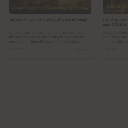
Tại sao các ngân hàng lớn lại tăng tích trữ vàng?
Giá vàng giảm
ngày 10/7/2026
Chỉ trong vài năm, các ngân hàng trung ương trên
Vì sao giá vàng
thế giới đang không ngừng tăng tích trữ vàng lên
căng thẳng địa c
mức cao nhất trong 50 năm trở lại nhằm giảm phụ
vàng thế giới, t
thuộc USD, đa dạng hóa tài sản, phòng ngừa bị
1 năm qua.
03/08/2026
Xem thêm
10/07/2026
trừng phạt tài chính.