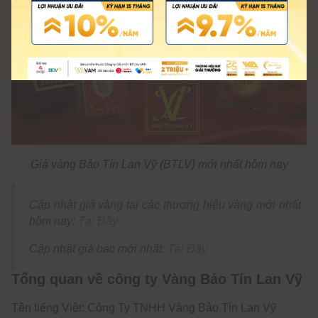
Giá vàng Bảo Tín Lan Vỹ (BTLV) mới nhất hôm nay
Cập nhật giá vàng tại các thương hiệu vàng mới nhất
hôm nay:
Tại Đây
Cập nhật giá bạc mới nhất:
Tại Đây
Tổng quan về công ty Vàng Bảo Tín Lan Vỹ
Tên tiếng Việt: Công Ty TNHH Vàng Bảo Tín Lan Vỹ