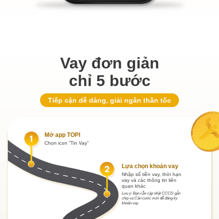
Vay đơn giản
chỉ 5 bước
Tiếp cận dễ dàng, giải ngân thần tốc
Mở app TOPI
Chọn icon “Tin Vay”
Lựa chọn khoản vay
Nhập số tiền vay, thời hạn
vay và các thông tin liên
quan khác
Lưu ý: Bạn cần cập nhật CCCD gắn
chip và Căn cước mới để đăng ký
khoản vay