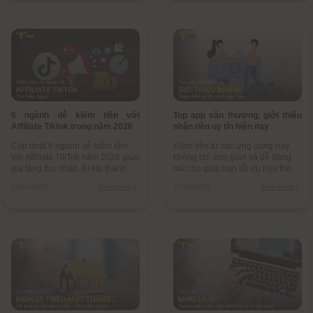
6 ngành dễ kiếm tiền với
Top app săn thưởng, giới thiệu
Affiliate Tiktok trong năm 2026
nhận tiền uy tín hiện nay
Cập nhật 6 ngành dễ kiếm tiền
Kiếm tiền từ các ứng dụng này
với Affiliate TikTok năm 2026 giúp
không chỉ đơn giản và dễ dàng
gia tăng thu nhập. Bí kíp thành
mà còn giúp bạn tối ưu hóa thời
công với TikTok Affiliate cùng
gian rảnh rỗi để kiếm thêm thu
15/01/2025
Xem thêm
17/02/2025
Xem thêm
những lưu ý để không bị bay màu
nhập một cách dễ dàng và hiệu
quả.