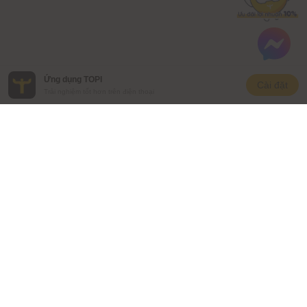
Ứng dụng TOPI
Cài đặt
Trải nghiệm tốt hơn trên điện thoại
CÔNG TY CỔ PHẦN ĐẦU TƯ VAM
Số ĐKKD: 0109662393
Địa chỉ liên lạc: Tầng 3, Tháp Văn phòng quốc tế Hòa Bình,
106 Hoàng Quốc Việt, Phường Nghĩa Đô, Thành phố Hà Nội,
Việt Nam
Người chịu trách nhiệm quản lý nội dung:
Người chịu trách nhiệm quản lý nội dung:
Ông Hồ Anh Tuấn