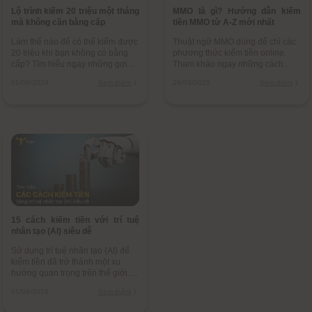
Lộ trình kiếm 20 triệu một tháng
MMO là gì? Hướng dẫn kiếm
mà không cần bằng cấp
tiền MMO từ A-Z mới nhất
Làm thế nào để có thể kiếm được
Thuật ngữ MMO dùng để chỉ các
20 triệu khi bạn không có bằng
phương thức kiếm tiền online.
cấp? Tìm hiểu ngay những gợi ý
Tham khảo ngay những cách
về lộ trình để đạt được các mục
kiếm tiền từ MMO mới nhất để đa
01/08/2024
Xem thêm
28/03/2025
Xem thêm
tiêu mong muốn của mình về tài
dạng hóa nguồn thu nhập của
chính nhé!
bạn nhé.
15 cách kiếm tiền với trí tuệ
nhân tạo (AI) siêu dễ
Sử dụng trí tuệ nhân tạo (AI) để
kiếm tiền đã trở thành một xu
hướng quan trọng trên thế giới.
Hãy thử áp dụng 15 phương
01/08/2024
Xem thêm
pháp dùng AI để kiếm tiền siêu
dễ.