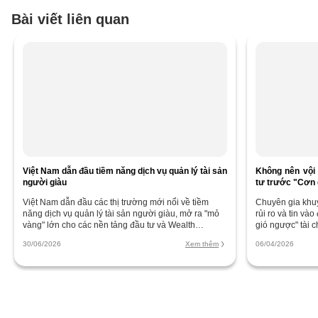
Bài viết liên quan
Việt Nam dẫn đầu tiềm năng dịch vụ quản lý tài sản
Không nên vội 
người giàu
tư trước "Cơn
Việt Nam dẫn đầu các thị trường mới nổi về tiềm
Chuyên gia khuyê
năng dịch vụ quản lý tài sản người giàu, mở ra "mỏ
rủi ro và tin và
vàng" lớn cho các nền tảng đầu tư và Wealth
gió ngược" tài 
Management.
tài sản
30/06/2026
Xem thêm
06/04/2026