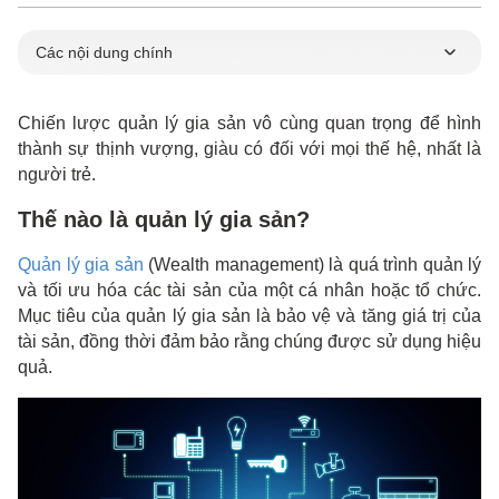
Các nội dung chính
Thế nào là quản lý gia sản?
Chiến lược quản lý gia sản vô cùng quan trọng để hình
Phân biệt quản lý gia sản và quản lý tài sản
thành sự thịnh vượng, giàu có đối với mọi thế hệ, nhất là
Tầm quan trọng của việc quản lý gia sản
người trẻ.
Top nền tảng quản lý gia sản uy tín ở Việt Nam
Thế nào là quản lý gia sản?
1. TOPI
2. AFA Capital
Quản lý gia sản
(Wealth management) là quá trình quản lý
Hiện thực ngành quản lý gia sản trên thế giới
và tối ưu hóa các tài sản của một cá nhân hoặc tổ chức.
Mục tiêu của quản lý gia sản là bảo vệ và tăng giá trị của
Tiềm năng ngành quản lý tài sản tại Việt Nam
tài sản, đồng thời đảm bảo rằng chúng được sử dụng hiệu
quả.