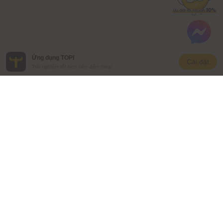
Ứng dụng TOPI
Cài đặt
Trải nghiệm tốt hơn trên điện thoại
CÔNG TY CỔ PHẦN ĐẦU TƯ VAM
Số ĐKKD: 0109662393
Địa chỉ liên lạc: Tầng 3, Tháp Văn phòng quốc tế Hòa Bình,
106 Hoàng Quốc Việt, Phường Nghĩa Đô, Thành phố Hà Nội,
Việt Nam
Người chịu trách nhiệm quản lý nội dung:
Người chịu trách nhiệm quản lý nội dung:
Ông Hồ Anh Tuấn