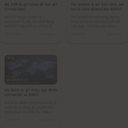
Mã OTP là gì? Dùng để làm gì?
Thẻ NAPAS là gì? Đặc điểm, lợi
Có mấy loại?
ích và cách đăng ký thẻ NAPAS
Mã OTP là gì? Vì sao có
Thẻ NAPAS là một trong những
password rồi vẫn còn phải dùng
công cụ thanh toán phổ biến tại
mã OTP? Mã OTP có những loại
Việt Nam. Tìm hiểu đặc điểm, lợi
nào và lấy mã bằng cách nào?
ích của thẻ NAPAS và cách đăng
25/12/2024
Xem thêm
16/12/2024
Xem thêm
Tìm hiểu thông tin về mã bảo mật
ký mở thẻ NAPAS nhanh chóng.
OTP
Mã IBAN là gì? Phân biệt IBAN
với mã BIC và SWIFT
Mã IBAN (IBAN number) là mã số
quan trọng dùng để chuyển tiền
trong phạm vi Châu Âu, khác với
mã BIC, SWIFT dùng trong
11/10/2024
Xem thêm
chuyển tiền quốc tế. Tìm hiểu chi
tiết về mã IBAN