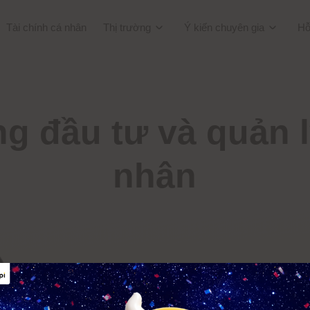
Tài chính cá nhân
Thị trường
Ý kiến chuyên gia
Hỗ
g đầu tư và quản l
nhân
TOPI là nền tảng đầu tư và