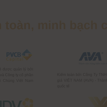
n toàn, minh bạch 
ẽ được quản lý bởi
Kiểm toán bởi Công Ty TN
và Công ty cổ phần
giá VIỆT NAM (AVA) - Thàn
i Chúng Việt Nam
quốc tế