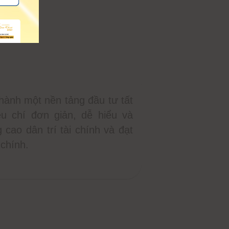
hành một nền tảng đầu tư tất
êu chí đơn giản, dễ hiểu và
g cao dân trí tài chính và đạt
 chính.