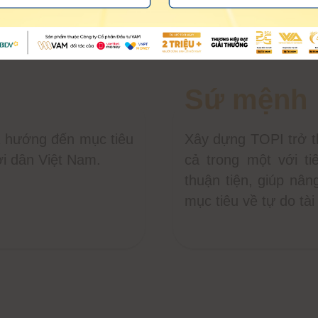
Sứ mệnh
và hướng đến mục tiêu
Xây dựng TOPI trở t
ời dân Việt Nam.
cả trong một với ti
thuận tiện, giúp nân
mục tiêu về tự do tài