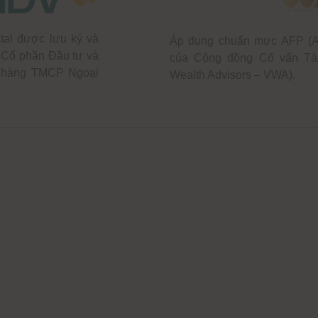
tal được lưu ký và
Áp dụng chuẩn mực AFP (As
 Cổ phần Đầu tư và
của Cộng đồng Cố vấn Tài
n hàng TMCP Ngoại
Wealth Advisors – VWA).