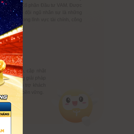
ởi Công ty Cổ phần Đầu tư VAM. Được
OPI sở hữu đội ngũ nhân sự là những
 nghiệm trong lĩnh vực tài chính, công
phát triển, cập nhật
 người dùng giải pháp
hất nhằm hỗ trợ khách
n hiệu quả, bền vững.