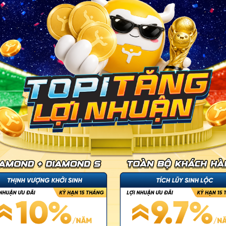
dựng, vận hành và sở hữu b
ra mắt vào đầu năm 2022, T
chuyên gia có nhiều năm kinh
nghệ.
Với nền tảng công nghệ vững chắc và 
theo xu hướng, chúng tôi mang đến cho
tài chính số hóa đơn giản và tối ưu n
hàng đầu tư và quản lý tài chính cá nhâ