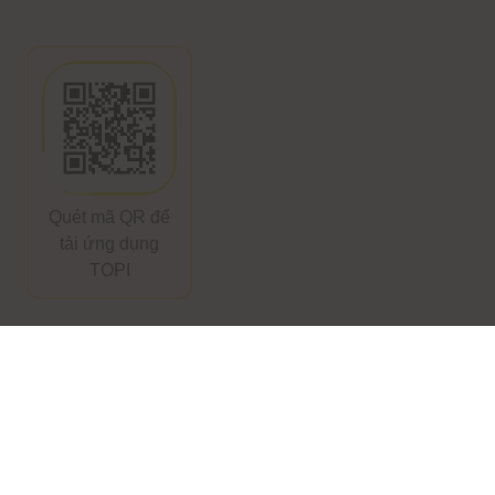
Quét mã QR để
tải ứng dụng
TOPI