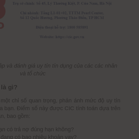
website hoặc ứng dụng của CIC
mắc phổ biến về điểm tín dụng CIC
có ảnh hưởng đến điểm tín dụng không?
ồm những gì?
rên CIC được không?
g CIC mất bao lâu thì có kết quả?
hập và đánh giá uy tín tín dụng của các các nhân
 không? Bao lâu cập nhật thông tin một lần?
và tổ chức
là gì?
 một chỉ số quan trọng, phản ánh mức độ uy tín
ủa bạn. Điểm số này được CIC tính toán dựa trên
ạn, bao gồm:
Bạn có trả nợ đúng hạn không?
 đang có bao nhiêu khoản vay?