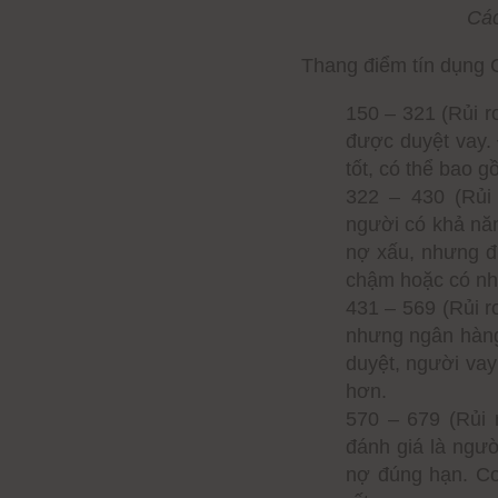
Các
Thang điểm tín dụng C
150 – 321 (Rủi r
được duyệt vay. 
tốt, có thể bao 
322 – 430 (Rủi
người có khả năn
nợ xấu, nhưng đ
chậm hoặc có nh
431 – 569 (Rủi r
nhưng ngân hàng
duyệt, người vay
hơn.
570 – 679 (Rủi 
đánh giá là ngườ
nợ đúng hạn. Cơ 