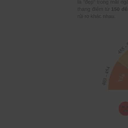
là "đẹp" trong mắt n
thang điểm từ
150 đế
rủi ro khác nhau.