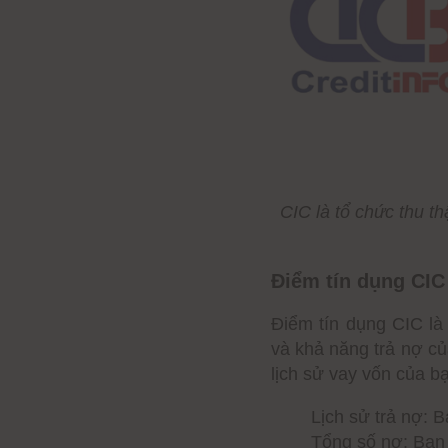
Tra cứu online qua 
Giải đáp một số thắc 
Check CIC là gì và 
Thông tin CIC bao g
Có thể xóa nợ xấu t
CIC trắng là gì?
Tra cứu điểm tín dụn
CIC là tổ chức thu t
Điểm CIC có thời hạn
Điểm tín dụng CIC 
Điểm tín dụng CIC là
và khả năng trả nợ c
lịch sử vay vốn của b
Lịch sử trả nợ: 
Tổng số nợ: Bạn