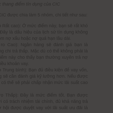
 thang điểm tín dụng của CIC
IC được chia làm 5 nhóm, chi tiết như sau:
o Rất cao): Ở mức điểm này, bạn sẽ rất khó
Đây là dấu hiệu của lịch sử tín dụng không
gồm nợ xấu hoặc nợ quá hạn lâu dài.
 ro Cao): Ngân hàng sẽ đánh giá bạn là
g chi trả thấp. Mặc dù có thể không phải là
iểm này cho thấy bạn thường xuyên trả nợ
iều khoản vay.
o Trung bình): Bạn đủ điều kiện để vay vốn,
 sẽ cần đánh giá kỹ lưỡng hơn. Nếu được
 có thể sẽ phải chấp nhận mức lãi suất cao
ro Thấp): Đây là mức điểm tốt. Bạn được
i có trách nhiệm tài chính, đủ khả năng trả
hội được duyệt vay với lãi suất ưu đãi là