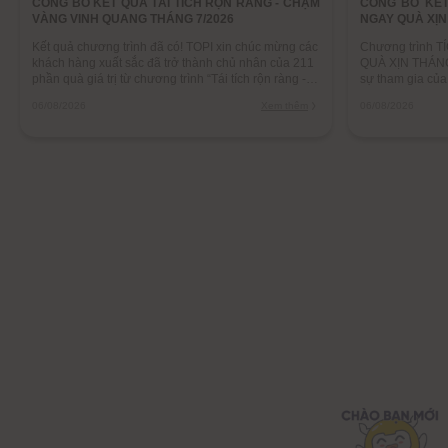
CÔNG BỐ KẾT QUẢ TÁI TÍCH RỘN RÀNG - CHẠM
CÔNG BỐ KẾT
VÀNG VINH QUANG THÁNG 7/2026
NGAY QUÀ XỊN
Kết quả chương trình đã có! TOPI xin chúc mừng các
Chương trình 
khách hàng xuất sắc đã trở thành chủ nhân của 211
QUÀ XỊN THÁNG 
phần quà giá trị từ chương trình “Tái tích rộn ràng -
sự tham gia củ
Chạm vàng vinh quang” tháng 7/2026.
cùng TOPI chúc
06/08/2026
Xem thêm
06/08/2026
đã vươn lên dẫ
những phần hấp 
Thịnh Vượng từ 