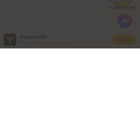
Ứng dụng TOPI
Cài đặt
Trải nghiệm tốt hơn trên điện thoại
CÔNG TY CỔ PHẦN ĐẦU TƯ VAM
Số ĐKKD: 0109662393
Địa chỉ liên lạc: Tầng 3, Tháp Văn phòng quốc tế Hòa Bình,
106 Hoàng Quốc Việt, Phường Nghĩa Đô, Thành phố Hà Nội,
Việt Nam
Người chịu trách nhiệm quản lý nội dung:
Người chịu trách nhiệm quản lý nội dung:
Ông Hồ Anh Tuấn