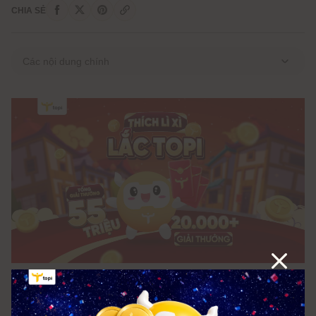
CHIA SẺ
Các nội dung chính
1. CƠ CẤU GIẢI THƯỞNG
2. THỜI GIAN CHƯƠNG TRÌNH
3. ĐỐI TƯỢNG THAM GIA
4. HƯỚNG DẪN THAM GIA
5. CHI TIẾT CHƯƠNG TRÌNH
6. QUY ĐỊNH VỀ QUÀ TẶNG
7. ĐIỀU KIỆN - ĐIỀU KHOẢN
1. CƠ CẤU GIẢI THƯỞNG
Trải nghiệm “THÍCH LÌ XÌ - LẮC TOPI” ngay để có cơ hội