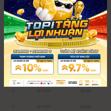
rinh những phần quà hấp dẫn:
GIÁ TRỊ QUY ĐỔI
CƠ CẤU GIẢI
STT
TƯƠNG ĐƯƠNG
THƯỞNG
VNĐ
1
1 TOPI
1,000
2
2 TOPI
2,000
3
5 TOPI
5,000
4
10 TOPI
10,000
5
50 TOPI
50,000