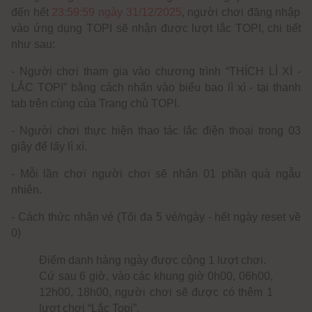
đến hết
23:59:59 ngày 31/12/2025
, người chơi đăng nhập
vào ứng dụng TOPI sẽ nhận được lượt lắc TOPI, chi tiết
như sau:
-
Người chơi tham gia vào chương trình “THÍCH LÌ XÌ -
LẮC TOPI” bằng cách nhấn vào biểu bao lì xì - tại thanh
tab trên cùng của Trang chủ TOPI.
- Người chơi thực hiện thao tác lắc điện thoại trong 03
giây để lấy lì xì.
- Mỗi lần chơi người chơi sẽ nhận 01 phần quà ngẫu
nhiên.
- Cách thức nhận vé (Tối đa 5 vé/ngày - hết ngày reset về
0)
Điểm danh hàng ngày được cộng 1 lượt chơi.
Cứ sau 6 giờ, vào các khung giờ 0h00, 06h00,
12h00, 18h00, người chơi sẽ được có thêm 1
lượt chơi “Lắc Topi”.