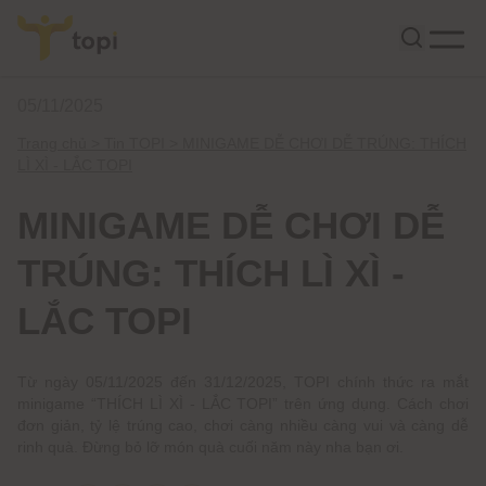
05/11/2025
Trang chủ >
Tin TOPI >
MINIGAME DỄ CHƠI DỄ TRÚNG: THÍCH
LÌ XÌ - LẮC TOPI
MINIGAME DỄ CHƠI DỄ
TRÚNG: THÍCH LÌ XÌ -
LẮC TOPI
Từ ngày 05/11/2025 đến 31/12/2025, TOPI chính thức ra mắt
minigame “THÍCH LÌ XÌ - LẮC TOPI” trên ứng dụng. Cách chơi
đơn giản, tỷ lệ trúng cao, chơi càng nhiều càng vui và càng dễ
rinh quà. Đừng bỏ lỡ món quà cuối năm này nha bạn ơi.