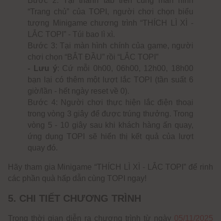
Bước 2:
Tại thanh tab trên cùng màn hình
“Trang chủ” của TOPI, người chơi chọn biểu
tượng Minigame chương trình “THÍCH LÌ XÌ -
LẮC TOPI” - Túi bao lì xì.
Bước 3:
Tại màn hình chính của game, người
chơi chọn “BẮT ĐẦU” rồi “LẮC TOPI”
- Lưu ý
:
Cứ mỗi 0h00, 06h00, 12h00, 18h00
bạn lại có thêm một lượt lắc TOPI (tần suất 6
giờ/lần - hết ngày reset về 0).
Bước 4: Người chơi thực hiện lắc điện thoại
trong vòng 3 giây để được trúng thưởng. Trong
vòng 5 - 10 giây sau khi khách hàng ấn quay,
ứng dụng TOPI sẽ hiển thị kết quả của lượt
quay đó.
Hãy tham gia Minigame “THÍCH LÌ XÌ - LẮC TOPI” để rinh
các phần quà hấp dẫn cùng TOPI ngay!
5. CHI TIẾT CHƯƠNG TRÌNH
Trong thời gian diễn ra chương trình từ
ngày
05/11/2025