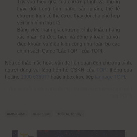
Tùy vào hiệu quả của chương trình và những
thay đổi trong tính năng sản phẩm, thể lệ
chương trình có thể được thay đổi cho phù hợp
với tình hình thực tế.
Bằng việc tham gia chương trình, khách hàng
xác nhận đã đọc, hiểu và đồng ý toàn bộ với
điều khoản và điều kiện cũng như toàn bộ các
chính sách Game "Lắc TOPI" của TOPI.
Nếu có thắc mắc hoặc vấn đề liên quan đến chương trình,
người dùng vui lòng liên hệ CSKH của
TOPI
thông qua
hotline
1900 636977
hoặc inbox trực tiếp
fanpage TOPI
.
Apple không phải nhà tài trợ cho bất cứ chương trình nào
của TOPI!
#MINIGAME
#Flash sale
#đầu tư, tích lũy