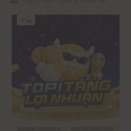
Ông: L.V.Thành - Chuyên gia tài chính TOPI