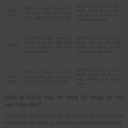
Người mua phải tự bảo
Được lưu giữ trong kho
Bảo
quản hoặc phụ thuộc
an toàn bởi bên cung
mật
vào đơn vị lưu trữ nếu
cấp, giảm rủi ro mất mát.
chọn lưu tại nhà.
Quyền sở hữu vàng kỹ
Quyền sở hữu vàng kỹ
thuật số có thể gặp phải
thuật số có thể gặp
Rủi ro
rủi ro mạng như bị hack
phải rủi ro mạng như bị
hoặc gian lận.
hack hoặc gian lận.
Minh bạch hơn vì bạn
Sự
Cần tin tưởng vào nhà
nhận vàng vật lý trực
minh
cung cấp về số lượng
tiếp, không qua trung
bạch
vàng vật lý bảo chứng.
gian.
Điều gì khiến đầu tư vàng kỹ thuật số trở
nên hấp dẫn?
Vàng từ lâu đã được xem là một kênh trú ẩn an toàn trong
thời kỳ kinh tế bất ổn, là một hàng rào chống lại lạm phát.