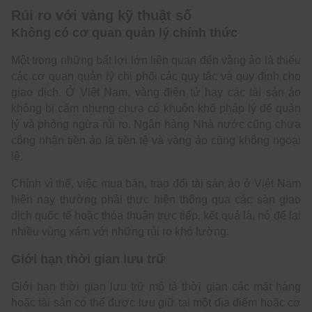
Rủi ro với vàng kỹ thuật số
Không có cơ quan quản lý chính thức
Một trong những bất lợi lớn liên quan đến vàng ảo là thiếu
các cơ quan quản lý chi phối các quy tắc và quy định cho
giao dịch. Ở Việt Nam, vàng điện tử hay các tài sản ảo
không bị cấm nhưng chưa có khuôn khổ pháp lý để quản
lý và phòng ngừa rủi ro. Ngân hàng Nhà nước cũng chưa
công nhận tiền ảo là tiền tệ và vàng ảo cũng không ngoại
lệ.
Chính vì thế, việc mua bán, trao đổi tài sản ảo ở Việt Nam
hiện nay thường phải thực hiện thông qua các sàn giao
dịch quốc tế hoặc thỏa thuận trực tiếp, kết quả là, nó để lại
nhiều vùng xám với những rủi ro khó lường.
Giới hạn thời gian lưu trữ
Giới hạn thời gian lưu trữ mô tả thời gian các mặt hàng
hoặc tài sản có thể được lưu giữ tại một địa điểm hoặc cơ