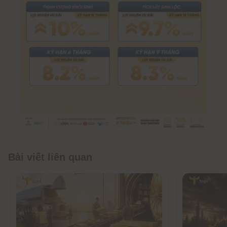
Bài viết liên quan