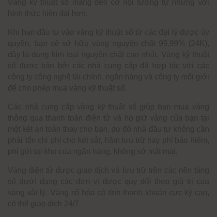
Vàng kỹ thuật số mang đến cơ hội tương tự nhưng với
hình thức hiện đại hơn.
Khi bạn đầu tư vào vàng kỹ thuật số từ các đại lý được ủy
quyền, bạn sẽ sở hữu vàng nguyên chất 99,99% (24K),
đây là dạng kim loại nguyên chất cao nhất. Vàng kỹ thuật
số được bán bởi các nhà cung cấp đã hợp tác với các
công ty công nghệ tài chính, ngân hàng và công ty môi giới
để cho phép mua vàng kỹ thuật số.
Các nhà cung cấp vàng kỹ thuật số giúp bạn mua vàng
thông qua thanh toán điện tử và họ giữ vàng của bạn tại
một két an toàn thay cho bạn, do đó nhà đầu tư không cần
phải tốn chi phí cho két sắt, hầm lưu trữ hay phí bảo hiểm,
phí gửi tại kho của ngân hàng, không sở mất mát.
Vàng điện tử được giao dịch và lưu trữ trên các nền tảng
số dưới dạng các đơn vị được quy đổi theo giá trị của
vàng vật lý. Vàng số hóa có tính thanh khoản cực kỳ cao,
có thể giao dịch 24/7.