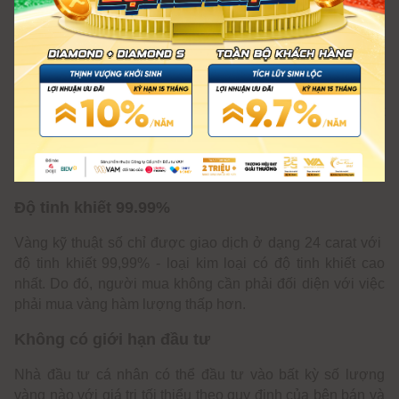
phức tạp, đòi hỏi hệ thống hầm chứa, két sắt… thì bảo
quản vàng điện tử lại đơn giản hơn rất nhiều. Công ty
cung cấp vàng điện tử sẽ lưu trữ vàng trong tài khoản ký
quỹ nên ít có khả năng bị trộm cắp.
Vì người mua không sở hữu vàng vật chất nên cũng tiết
kiệm được chi phí tủ khóa, bảo hiểm và không cần lo lắng
về việc bị mất vàng. Ngoài ra, vàng ảo không bị hao mòn
như vàng vật chất nên sẽ không bị mất giá do hao mòn.
Độ tinh khiết 99.99%
Vàng kỹ thuật số chỉ được giao dịch ở dạng 24 carat với
độ tinh khiết 99,99% - loại kim loại có độ tinh khiết cao
nhất. Do đó, người mua không cần phải đối diện với việc
phải mua vàng hàm lượng thấp hơn.
Không có giới hạn đầu tư
Nhà đầu tư cá nhân có thể đầu tư vào bất kỳ số lượng
vàng nào với giá trị tối thiểu theo quy định của bên bán và