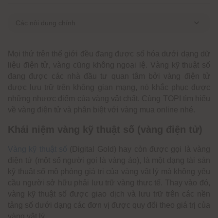
Các nội dung chính
Khái niệm vàng kỹ thuật số (vàng điện tử)
Mọi thứ trên thế giới đều đang được số hóa dưới dạng dữ
Lợi ích khi đầu tư vàng kỹ thuật số
liệu điện tử, vàng cũng không ngoại lệ. Vàng kỹ thuật số
Lưu trữ an toàn
đang được các nhà đầu tư quan tâm bởi vàng điện tử
Độ tinh khiết 99.99%
được lưu trữ trên không gian mạng, nó khắc phục được
Không có giới hạn đầu tư
những nhược điểm của vàng vật chất. Cùng TOPI tìm hiểu
Thanh khoản cao, dễ dàng trao đổi
về vàng điện tử và phân biệt với vàng mua online nhé.
Có thể sử dụng làm tài sản thế chấp
Khái niệm vàng kỹ thuật số (vàng điện tử)
Rủi ro với vàng kỹ thuật số
Không có cơ quan quản lý chính thức
Vàng kỹ thuật số
(Digital Gold) hay còn được gọi là vàng
Giới hạn thời gian lưu trữ
điện tử (một số người gọi là vàng ảo), là một dạng tài sản
Giới hạn số lượng đầu tư tối đa
kỹ thuật số mô phỏng giá trị của vàng vật lý mà không yêu
Có thể tồn tại phí ẩn
cầu người sở hữu phải lưu trữ vàng thực tế. Thay vào đó,
So sánh vàng kỹ thuật số và vàng mua online
vàng kỹ thuật số được giao dịch và lưu trữ trên các nền
tảng số dưới dạng các đơn vị được quy đổi theo giá trị của
Điều gì khiến đầu tư vàng kỹ thuật số trở nên hấp dẫn?
vàng vật lý.