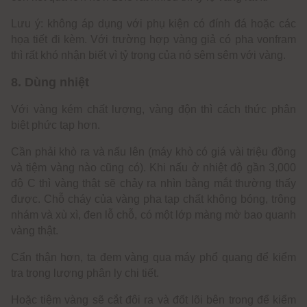
Lưu ý: không áp dụng với phụ kiện có đính đá hoặc các
họa tiết đi kèm. Với trường hợp vàng giả có pha vonfram
thì rất khó nhận biết vì tỷ trọng của nó sêm sêm với vàng.
8. Dùng nhiệt
Với vàng kém chất lượng, vàng độn thì cách thức phân
biệt phức tạp hơn.
Cần phải khò ra và nấu lên (máy khò có giá vài triệu đồng
và tiệm vàng nào cũng có). Khi nấu ở nhiệt độ gần 3,000
độ C thì vàng thật sẽ chảy ra nhìn bằng mắt thường thấy
được. Chỗ cháy của vàng pha tạp chất không bóng, trông
nhám và xù xì, đen lỗ chỗ, có một lớp màng mờ bao quanh
vàng thật.
Cẩn thận hơn, ta đem vàng qua máy phổ quang để kiểm
tra trọng lượng phân ly chi tiết.
Hoặc tiệm vàng sẽ cắt đôi ra và đốt lõi bên trong để kiểm