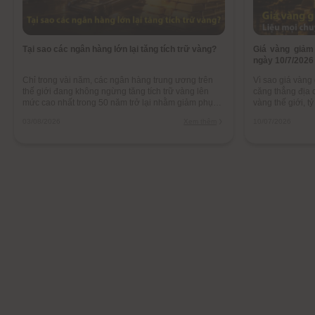
Tại sao các ngân hàng lớn lại tăng tích trữ vàng?
Giá vàng giảm
ngày 10/7/2026
Chỉ trong vài năm, các ngân hàng trung ương trên
Vì sao giá vàng
thế giới đang không ngừng tăng tích trữ vàng lên
căng thẳng địa c
mức cao nhất trong 50 năm trở lại nhằm giảm phụ
vàng thế giới, t
thuộc USD, đa dạng hóa tài sản, phòng ngừa bị
1 năm qua.
03/08/2026
Xem thêm
10/07/2026
trừng phạt tài chính.