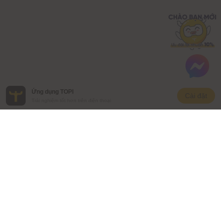
Ứng dụng TOPI
Cài đặt
Trải nghiệm tốt hơn trên điện thoại
CÔNG TY CỔ PHẦN ĐẦU TƯ VAM
Số ĐKKD: 0109662393
Địa chỉ liên lạc: Tầng 3, Tháp Văn phòng quốc tế Hòa Bình,
106 Hoàng Quốc Việt, Phường Nghĩa Đô, Thành phố Hà Nội,
Việt Nam