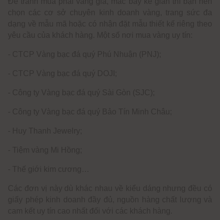
Để tránh mua phải vàng giả, mắc bẫy kẻ gian thì bạn nên
chọn các cơ sở chuyên kinh doanh vàng, trang sức đa
dạng về mẫu mã hoặc có nhận đặt mẫu thiết kế riêng theo
yêu cầu của khách hàng. Một số nơi mua vàng uy tín:
- CTCP Vàng bạc đá quý Phú Nhuận (PNJ);
- CTCP Vàng bạc đá quý DOJI;
- Công ty Vàng bạc đá quý Sài Gòn (SJC);
- Công ty Vàng bạc đá quý Bảo Tín Minh Châu;
- Huy Thanh Jewelry;
- Tiệm vàng Mi Hồng;
- Thế giới kim cương…
Các đơn vị này dù khác nhau về kiểu dáng nhưng đều có
giấy phép kinh doanh đầy đủ, nguồn hàng chất lượng và
cam kết uy tín cao nhất đối với các khách hàng.