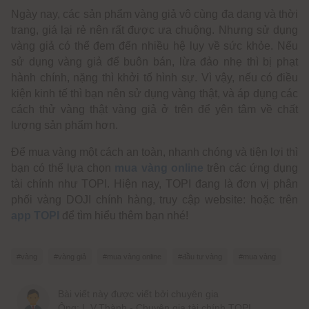
Ngày nay, các sản phẩm vàng giả vô cùng đa dạng và thời
trang, giá lại rẻ nên rất được ưa chuộng. Nhưng sử dụng
vàng giả có thể đem đến nhiều hệ lụy về sức khỏe. Nếu
sử dụng vàng giả để buôn bán, lừa đảo nhẹ thì bị phạt
hành chính, nặng thì khởi tố hình sự. Vì vậy, nếu có điều
kiện kinh tế thì bạn nên sử dụng vàng thật, và áp dụng các
cách thử vàng thật vàng giả ở trên để yên tâm về chất
lượng sản phẩm hơn.
Để mua vàng một cách an toàn, nhanh chóng và tiện lợi thì
bạn có thể lựa chọn
mua vàng online
trên các ứng dụng
tài chính như TOPI. Hiện nay, TOPI đang là đơn vị phân
phối vàng DOJI chính hàng, truy cập website: hoặc trên
app TOPI
để tìm hiểu thêm bạn nhé!
#vàng
#vàng giả
#mua vàng online
#đầu tư vàng
#mua vàng
Bài viết này được viết bởi chuyên gia
Ông: L.V.Thành - Chuyên gia tài chính TOPI