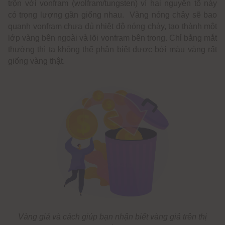
trộn với vonfram (wolfram/tungsten) vì hai nguyên tố này
11. Sử dụng dung dịch axit nitric đậm đặc
có trọng lượng gần giống nhau. Vàng nóng chảy sẽ bao
12. Sử dụng tia X
quanh vonfram chưa đủ nhiệt độ nóng chảy, tạo thành một
lớp vàng bên ngoài và lõi vonfram bên trong. Chỉ bằng mắt
IV. Kinh nghiệm mua vàng thật chất lượng
thường thì ta không thể phân biệt được bởi màu vàng rất
V. Nơi mua vàng uy tín
giống vàng thật.
Vàng giả và cách giúp bạn nhận biết vàng giả trên thị