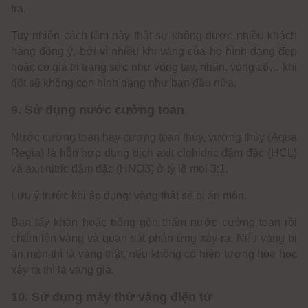
tra.
Tuy nhiên cách làm này thật sự không được nhiều khách
hàng đồng ý, bởi vì nhiều khi vàng của họ hình dạng đẹp
hoặc có giá trị trang sức như vòng tay, nhẫn, vòng cổ… khi
đốt sẽ không còn hình dạng như ban đầu nữa.
9. Sử dụng nước cường toan
Nước cường toan hay cương toan thủy, vương thủy (Aqua
Regia) là hỗn hợp dung dịch axit clohidric đậm đặc (HCL)
và axit nitric đậm đặc (HNO3) ở tỷ lệ mol 3:1.
Lưu ý trước khi áp dụng: vàng thật sẽ bị ăn mòn.
Bạn lấy khăn hoặc bông gòn thấm nước cường toan rồi
chấm lên vàng và quan sát phản ứng xảy ra. Nếu vàng bị
ăn mòn thì là vàng thật, nếu không có hiện tượng hóa học
xảy ra thì là vàng giả.
10. Sử dụng máy thử vàng điện tử