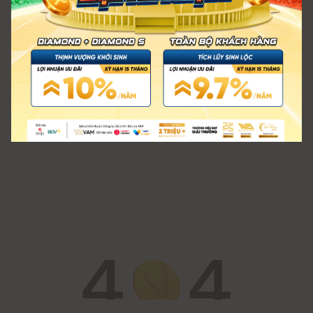
làm vàng giả, còn nếu cá nhân tổ chức có hành vi lừa đảo,
chiếm đoạt tài sản thì sẽ xử lý theo luật hình sự.