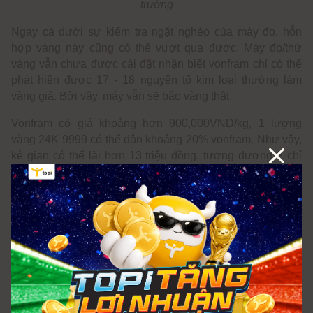
trường
Ngay cả dưới sự kiểm tra ngặt nghèo của máy đo, hỗn
hợp vàng này cũng có thể vượt qua được. Máy đo/thử
vàng vẫn chưa được cài đặt nhận biết vonfram chỉ có thể
phát hiện được 17 - 18 nguyên tố kim loại thường làm
vàng giả. Bởi vậy, máy vẫn sẽ báo vàng thật.
Vonfram có giá khoảng hơn 900,000VND/kg, 1 lượng
vàng 24K 9999 có thể độn khoảng 20% vonfram. Như vậy,
kẻ gian có thể lãi hơn 13 triệu đồng, tương đương 2 chỉ
vàng thật.
Vì nhiều doanh nghiệp không được cấp phép nhập khẩu
vàng nguyên liệu nên họ buộc phải mua vàng trôi nổi trên
thị trường để có nguyên liệu để sản xuất thành phẩm.
Chính vì điều này nên mới có tình trạng vàng giả vàng
nhái xảy ra.
Theo Điều 3 Nghị định 80/2013/NĐ-CP có quy định về xử
phạt hành chính khi phát hiện cơ sở sản xuất có vi phạm