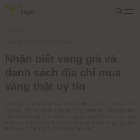
31/10/2024
Trang chủ >
Blog >
Đầu tư
>
Vàng
Nhận biết vàng giả và
danh sách địa chỉ mua
vàng thật uy tín
Vàng giả là loại vàng pha với các kim loại rẻ tiền hơn như
vonfram, indium, osmium, rhodium và ruthenium. Vàng giả hiện
nay được sử dụng rất nhiều và ngày càng tinh xảo, điều này
khiến cho mắt thường khó nhận biết được đâu là vàng thật, đâu
là hàng giả. Cùng TOPI tìm hiểu chi tiết nhé!