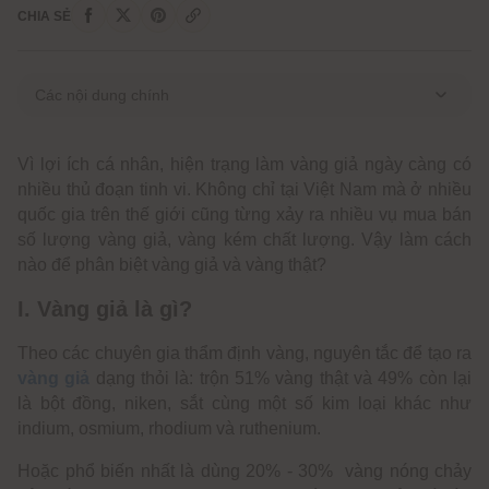
CHIA SẺ
Các nội dung chính
I. Vàng giả là gì?
Vì lợi ích cá nhân, hiện trạng làm vàng giả ngày càng có
II. Đặc điểm của vàng giả
nhiều thủ đoạn tinh vi. Không chỉ tại Việt Nam mà ở nhiều
III. 12 cách nhận biết vàng giả
quốc gia trên thế giới cũng từng xảy ra nhiều vụ mua bán
1. Tác động ngoại lực
số lượng vàng giả, vàng kém chất lượng. Vậy làm cách
2. Kiểm tra bằng nước giấm
nào để phân biệt vàng giả và vàng thật?
3. Kiểm tra ký hiệu trong sản phẩm
I. Vàng giả là gì?
4. Sử dụng nam châm
5. Sử dụng gốm chưa tráng men
Theo các chuyên gia thẩm định vàng, nguyên tắc để tạo ra
6. Kiểm tra độ xỉn màu khi thường xuyên sử dụng sản
vàng giả
dạng thỏi là: trộn 51% vàng thật và 49% còn lại
phẩm
là bột đồng, niken, sắt cùng một số kim loại khác như
7. Đo trọng lượng
indium, osmium, rhodium và ruthenium.
8. Dùng nhiệt
9. Sử dụng nước cường toan
Hoặc phổ biến nhất là dùng 20% - 30% vàng nóng chảy
10. Sử dụng máy thử vàng điện tử