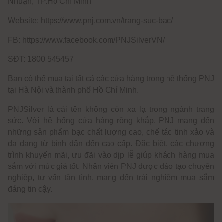
Nhuận, TP.Hồ Chí Minh
2. D.dreamer Silver Jewelry
3. Shimmer Silver
Website: https://www.pnj.com.vn/trang-suc-bac/
4. H.A.S
5. Maison Silver
FB: https://www.facebook.com/PNJSilverVN/
6. Glosbe Jewelry
SĐT: 1800 545457
Bạn có thể mua tại tất cả các cửa hàng trong hệ thống PNJ
tại Hà Nội và thành phố Hồ Chí Minh.
PNJSilver là cái tên không còn xa lạ trong ngành trang
sức. Với hệ thống cửa hàng rộng khắp, PNJ mang đến
những sản phẩm bạc chất lượng cao, chế tác tinh xảo và
đa dạng từ bình dân đến cao cấp. Đặc biệt, các chương
trình khuyến mãi, ưu đãi vào dịp lễ giúp khách hàng mua
sắm với mức giá tốt. Nhân viên PNJ được đào tạo chuyên
nghiệp, tư vấn tận tình, mang đến trải nghiệm mua sắm
đáng tin cậy.