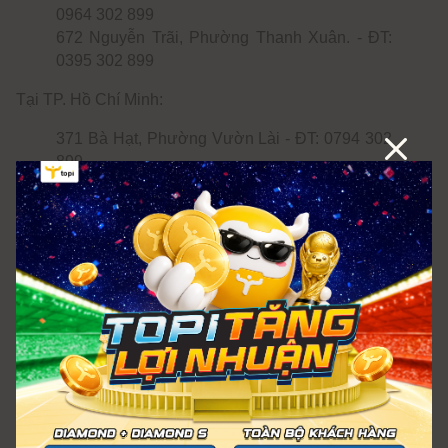
0964 302 899
672 Nguyễn Trãi, Phường Thanh Xuân. - ĐT:
0395 302 899
Tại TP. Hồ Chí Minh:
371 Bà Hạt, Phường Vườn Lài - ĐT: 0794 302
899
69/2/29 Nguyễn Gia Trí, Phường Thạnh Mỹ
Tây - 0938 302 899
Gian 18 - 19, Lô B1-38-48, tầng B1, TTTM
Vincom Center Đồng Khởi, Phường Sài Gòn -
ĐT: 0336 302 899
Helios nổi bật trong giới trang sức bạc bởi tập trung phục
vụ nam giới – một phân khúc còn khá mới mẻ tại Việt
Nam. Ra đời năm 2016, Helios tạo dấu ấn với các bộ sưu
tập bạc S925 thủ công 100%, lấy cảm hứng từ sự mạnh
mẽ và phong trần. Dù vậy, nhiều mẫu vẫn phù hợp cho nữ
giới yêu thích sự cá tính. Nếu bạn muốn tìm một chiếc