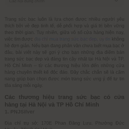
Các nội dung chính
Các thương hiệu trang sức bạc có cửa hàng tại Hà Nội và
TP Hồ Chí Minh
Trang sức bạc luôn là lựa chọn được nhiều người yêu
1. PNJSilver
thích bởi vẻ đẹp tinh tế, dễ phối hợp và giá trị bền vững
2. Helios
theo thời gian. Tuy nhiên, giữa vô số cửa hàng hiện nay,
việc tìm được
địa chỉ mua trang sức bạc đẹp, uy tín
không
Khám phá các địa chỉ bán trang sức bạc uy tín tại Hà Nội
hề đơn giản. Nếu bạn đang phân vân chưa biết mua bạc ở
1. Kira Silver
đâu, bài viết này sẽ gợi ý cho bạn những địa điểm bán
2. Trang sức bạc Lucy
trang sức bạc đẹp và đáng tin cậy nhất tại Hà Nội và TP.
3. LANN Jewelry
Hồ Chí Minh – từ các thương hiệu lớn đến những cửa
4. Dế Bạc
hàng chuyên thiết kế độc đáo. Đây chắc chắn sẽ là cẩm
5. Nobsilver
nang giúp bạn chọn được món trang sức ưng ý để tự tin
6. Cáo Bạc
tỏa sáng mỗi ngày.
7. Bảo Ngọc Jewelry
8. DMari Jewelry
Các thương hiệu trang sức bạc có cửa
9. Bạc SQB
hàng tại Hà Nội và TP Hồ Chí Minh
Những địa điểm bán trang sức bạc cực đẹp tại TP Hồ Chí
1. PNJSilver
Minh
Địa chỉ trụ sở: 170E Phan Đăng Lưu, Phường Đức
1. KaT Jewelry