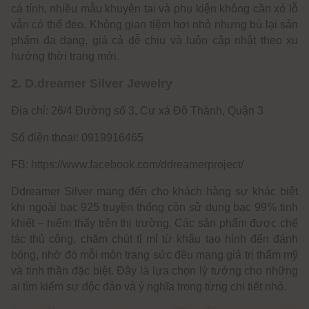
cá tính, nhiều mẫu khuyên tai và phụ kiện không cần xỏ lỗ
vẫn có thể đeo. Không gian tiệm hơi nhỏ nhưng bù lại sản
phẩm đa dạng, giá cả dễ chịu và luôn cập nhật theo xu
hướng thời trang mới.
2. D.dreamer Silver Jewelry
Địa chỉ: 26/4 Đường số 3, Cư xá Đô Thành, Quận 3
Số điện thoại: 0919916465
FB: https://www.facebook.com/ddreamerproject/
Ddreamer Silver mang đến cho khách hàng sự khác biệt
khi ngoài bạc 925 truyền thống còn sử dụng bạc 99% tinh
khiết – hiếm thấy trên thị trường. Các sản phẩm được chế
tác thủ công, chăm chút tỉ mỉ từ khâu tạo hình đến đánh
bóng, nhờ đó mỗi món trang sức đều mang giá trị thẩm mỹ
và tinh thần đặc biệt. Đây là lựa chọn lý tưởng cho những
ai tìm kiếm sự độc đáo và ý nghĩa trong từng chi tiết nhỏ.