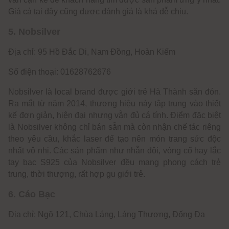
Giá cả tại đây cũng được đánh giá là khá dễ chịu.
5. Nobsilver
Địa chỉ: 95 Hồ Đắc Di, Nam Đồng, Hoàn Kiếm
Số điện thoại: 01628762676
Nobsilver là local brand được giới trẻ Hà Thành săn đón.
Ra mắt từ năm 2014, thương hiệu này tập trung vào thiết
kế đơn giản, hiện đại nhưng vẫn đủ cá tính. Điểm đặc biệt
là Nobsilver không chỉ bán sẵn mà còn nhận chế tác riêng
theo yêu cầu, khắc laser để tạo nên món trang sức độc
nhất vô nhị. Các sản phẩm như nhẫn đôi, vòng cổ hay lắc
tay bạc S925 của Nobsilver đều mang phong cách trẻ
trung, thời thượng, rất hợp gu giới trẻ.
6. Cáo Bạc
Địa chỉ: Ngõ 121, Chùa Láng, Láng Thượng, Đống Đa