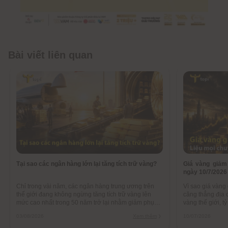
Bài viết liên quan
Tại sao các ngân hàng lớn lại tăng tích trữ vàng?
Giá vàng giảm
ngày 10/7/2026
Chỉ trong vài năm, các ngân hàng trung ương trên
Vì sao giá vàng
thế giới đang không ngừng tăng tích trữ vàng lên
căng thẳng địa c
mức cao nhất trong 50 năm trở lại nhằm giảm phụ
vàng thế giới, t
thuộc USD, đa dạng hóa tài sản, phòng ngừa bị
1 năm qua.
03/08/2026
Xem thêm
10/07/2026
trừng phạt tài chính.