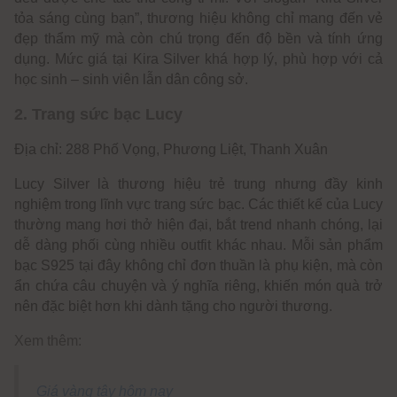
tỏa sáng cùng bạn”, thương hiệu không chỉ mang đến vẻ
đẹp thẩm mỹ mà còn chú trọng đến độ bền và tính ứng
dụng. Mức giá tại Kira Silver khá hợp lý, phù hợp với cả
học sinh – sinh viên lẫn dân công sở.
2. Trang sức bạc Lucy
Địa chỉ: 288 Phố Vọng, Phương Liệt, Thanh Xuân
Lucy Silver là thương hiệu trẻ trung nhưng đầy kinh
nghiệm trong lĩnh vực trang sức bạc. Các thiết kế của Lucy
thường mang hơi thở hiện đại, bắt trend nhanh chóng, lại
dễ dàng phối cùng nhiều outfit khác nhau. Mỗi sản phẩm
bạc S925 tại đây không chỉ đơn thuần là phụ kiện, mà còn
ẩn chứa câu chuyện và ý nghĩa riêng, khiến món quà trở
nên đặc biệt hơn khi dành tặng cho người thương.
Xem thêm:
Giá vàng tây hôm nay