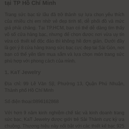
tại TP Hồ Chí Minh
Trang sức bạc từ lâu đã trở thành sự lựa chọn yêu thích
của nhiều chị em nhờ vẻ đẹp tinh tế, dễ phối đồ và mức
giá phải chăng. Tại TP.HCM, bạn có thể dễ dàng tìm thấy
vô số cửa hàng bạc, nhưng để chọn được nơi vừa uy tín
vừa có thiết kế độc đáo thì không hề đơn giản. Dưới đây
là gợi ý 8 cửa hàng trang sức bạc cực đẹp tại Sài Gòn, nơi
bạn có thể yên tâm mua sắm và lựa chọn món trang sức
phù hợp với phong cách của mình.
1. KaT Jewelry
Địa chỉ: 99 Lê Văn Sỹ, Phường 13, Quận Phú Nhuận,
Thành phố Hồ Chí Minh
Số điện thoại:0896162868
Với hơn 9 năm kinh nghiệm chế tác và kinh doanh trang
sức bạc, KaT Jewelry được giới trẻ Sài Thành cực kỳ ưa
chuộng. Thương hiệu này nổi bật với các thiết kế bạc 925