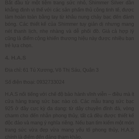
Bắt đầu từ một tiệm trang sức nhỏ, Shimmer Silver dần
khẳng định vị thế với các sản phẩm thủ công tinh tế, được
làm hoàn toàn bằng tay từ khâu nung chảy bạc đến đánh
bóng. Các thiết kế của Shimmer tuy giản dị nhưng mang
nét thanh lịch, nhẹ nhàng và dễ phối đồ. Giá cả hợp lý
cũng là điểm cộng khiến thương hiệu này được nhiều bạn
trẻ lựa chọn.
4. H.A.S
Địa chỉ: 61 Tú Xương, Võ Thị Sáu, Quận 3
Số điện thoại: 0932733024
H.A.S nổi tiếng với chế độ bảo hành vĩnh viễn – điều mà ít
cửa hàng trang sức bạc nào có. Các mẫu trang sức bạc
925 ở đây cực kỳ đa dạng: từ dây chuyền đính đá, vòng
charm cho đến nhẫn phong thủy, tất cả đều được thiết kế
độc đáo và mang ý nghĩa riêng. Nếu bạn tìm kiếm một món
trang sức vừa đẹp vừa mang yếu tố phong thủy, H.A.S
chính là điểm đến đáng tham khảo.