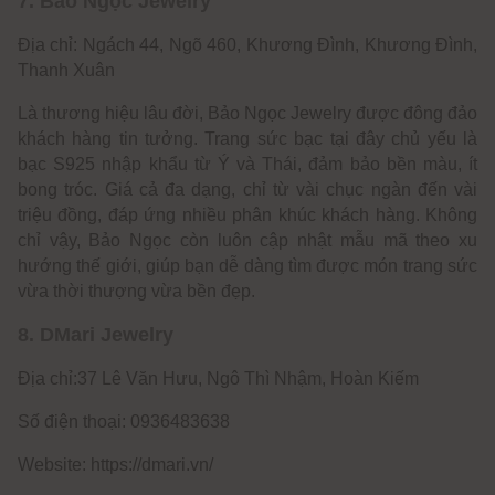
7. Bảo Ngọc Jewelry
Địa chỉ: Ngách 44, Ngõ 460, Khương Đình, Khương Đình,
Thanh Xuân
Là thương hiệu lâu đời, Bảo Ngọc Jewelry được đông đảo
khách hàng tin tưởng. Trang sức bạc tại đây chủ yếu là
bạc S925 nhập khẩu từ Ý và Thái, đảm bảo bền màu, ít
bong tróc. Giá cả đa dạng, chỉ từ vài chục ngàn đến vài
triệu đồng, đáp ứng nhiều phân khúc khách hàng. Không
chỉ vậy, Bảo Ngọc còn luôn cập nhật mẫu mã theo xu
hướng thế giới, giúp bạn dễ dàng tìm được món trang sức
vừa thời thượng vừa bền đẹp.
8. DMari Jewelry
Địa chỉ:37 Lê Văn Hưu, Ngô Thì Nhậm, Hoàn Kiếm
Số điện thoại: 0936483638
Website: https://dmari.vn/