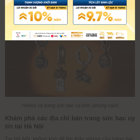
nhẫn, vòng tay hay dây chuyền độc lạ, không đụng hàng
thì Helios là lựa chọn đáng cân nhắc.
Helios và trang sức bạc cá tính, phong cách
Khám phá các địa chỉ bán trang sức bạc uy
tín tại Hà Nội
Tại Hà Nội, không khó để tìm thấy những cửa hàng bạc,