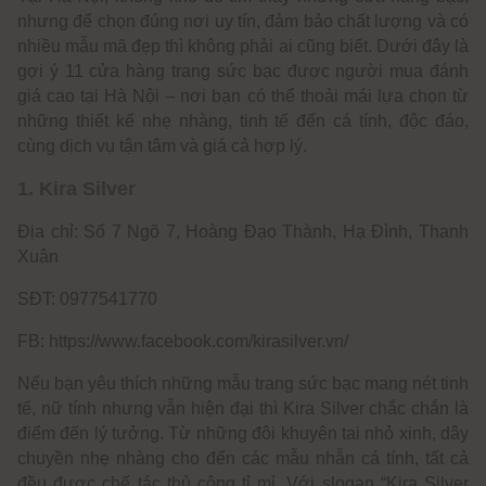
nhưng để chọn đúng nơi uy tín, đảm bảo chất lượng và có
nhiều mẫu mã đẹp thì không phải ai cũng biết. Dưới đây là
gợi ý 11 cửa hàng trang sức bạc được người mua đánh
giá cao tại Hà Nội – nơi bạn có thể thoải mái lựa chọn từ
những thiết kế nhẹ nhàng, tinh tế đến cá tính, độc đáo,
cùng dịch vụ tận tâm và giá cả hợp lý.
1. Kira Silver
Địa chỉ: Số 7 Ngõ 7, Hoàng Đạo Thành, Hạ Đình, Thanh
Xuân
SĐT: 0977541770
FB: https://www.facebook.com/kirasilver.vn/
Nếu bạn yêu thích những mẫu trang sức bạc mang nét tinh
tế, nữ tính nhưng vẫn hiện đại thì Kira Silver chắc chắn là
điểm đến lý tưởng. Từ những đôi khuyên tai nhỏ xinh, dây
chuyền nhẹ nhàng cho đến các mẫu nhẫn cá tính, tất cả
đều được chế tác thủ công tỉ mỉ. Với slogan “Kira Silver